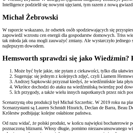
Intelligence podzielił się nowymi ujęciami, tym razem z nową gwiazdą
Michał Żebrowski
W raporcie wskazano, że odsetek osób spodziewających się przyspies
zapowiedź wzrostu cen energii dla gospodarstw domowych. Triss wiedz
tak młoda jak ona mogli zauważyć zmiany. Ale wystarczyło jednego s
najlepszym dowodem.
Hemsworth sprawdzi się jako Wiedźmin? 
Może być byle jakie, nie pytam z ciekawości, tylko dla ułatw
Sugerując się jednym z kolejnych zdjęć, czyli Liamem Hemswo
Andrzej Sapkowski przyznał kiedyś, że wiedźmińskie lata płyną
Wkrótce dochodzi do ataku na wiedźmińską twierdzę pod dowó
Ich przygody, a także wielu innych napotkanych przez nich pos
Scenarzystą obu produkcji był Michał Szczerbic. W 2019 roku na pla
Scenarzystami są Lauren Schmidt Hissrich, Declan de Barra, Beau D
Królestw podbijając kolejne osłabione państwa.
Od razu widać, że polski produkt, w końcu najwięksi bochaterowie po
poznaczoną bliznami. Włosy długie, pomimo niezaawansowanego wieku