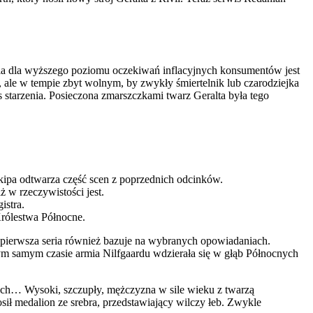
enia dla wyższego poziomu oczekiwań inflacyjnych konsumentów jest
, ale w tempie zbyt wolnym, by zwykły śmiertelnik lub czarodziejka
 starzenia. Posieczona zmarszczkami twarz Geralta była tego
kipa odtwarza część scen z poprzednich odcinków.
ż w rzeczywistości jest.
istra.
Królestwa Północne.
j pierwsza seria również bazuje na wybranych opowiadaniach.
ym samym czasie armia Nilfgaardu wdzierała się w głąb Północnych
ątach… Wysoki, szczupły, mężczyzna w sile wieku z twarzą
ł medalion ze srebra, przedstawiający wilczy łeb. Zwykle