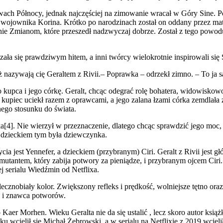
ach Północy, jednak najczęściej na zimowanie wracał w Góry Sine. Pó
j) wojownika Korina. Krótko po narodzinach został on oddany przez 
ępnie Zmianom, które przeszedł nadzwyczaj dobrze. Został z tego po
ała się prawdziwym hitem, a inni twórcy wielokrotnie inspirowali s
 nazywają cię Geraltem z Rivii.– Poprawka – odrzekł zimno. – To ja s
 kupca i jego córkę. Geralt, chcąc odegrać rolę bohatera, widowiskowo
 kupiec uciekł razem z oprawcami, a jego zalana łzami córka zemdlała 
nego stosunku do świata.
ka[4]. Nie wierzył w przeznaczenie, dlatego chcąc sprawdzić jego moc
że dzieckiem tym była dziewczynka.
ycia jest Yennefer, a dzieckiem (przybranym) Ciri. Geralt z Rivii jes
antem, który zabija potwory za pieniądze, i przybranym ojcem Ciri. W
j serialu Wiedźmin od Netflixa.
cznobiały kolor. Zwiększony refleks i prędkość, wolniejsze tętno oraz
i i znawca potworów.
 Kaer Morhen. Wieku Geralta nie da się ustalić , lecz skoro autor ksi
roku wcielił się Michał Żebrowski, a w serialu na Netflixie z 2019 wci