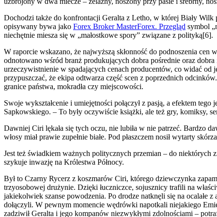
uzbrojony w dwa miecze – żelazny, noszony przy pasie i srebrny, nos
Dochodzi także do konfrontacji Geralta z Letho, w której Biały Wi
opisywany bywa jako
Forex Broker MasterForex. Przegląd
symbol „ne
niechętnie miesza się w „małostkowe spory” związane z polityką[6].
W raporcie wskazano, że najwyższą skłonność do podnoszenia cen wy
odnotowano wśród branż produkujących dobra pośrednie oraz dobra i
urzeczywistnienie w spadających cenach producentów, co widać od j
przypuszczać, że ekipa odtwarza część scen z poprzednich odcinków
granice państwa, mokradła czy miejscowości.
Swoje wykształcenie i umiejętności połączył z pasją, a efektem teg
Sapkowskiego. – To były oczywiście książki, ale też gry, komiksy, ser
Dawniej Ciri lękała się tych oczu, nie lubiła w nie patrzeć. Bardzo d
włosy miał prawie zupełnie białe. Pod płaszczem nosił wytarty skórz
Jest też świadkiem ważnych politycznych przemian – do niektórych z
szykuje inwazję na Królestwa Północy.
Był to Czarny Rycerz z koszmarów Ciri, którego dziewczynka zapamięt
trzyosobowej drużynie. Dzięki łuczniczce, sojusznicy trafili na wł
jakiekolwiek szanse powodzenia. Po drodze natknęli się na ocalałe
dołączyli. W pewnym momencie wędrówki napotkali niejakiego Emiela R
zadziwił Geralta i jego kompanów niezwykłymi zdolnościami – potrafi