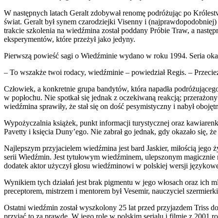
W następnych latach Geralt zdobywał renomę podróżując po Królestw
świat. Geralt był synem czarodziejki Visenny i (najprawdopodobnie
trakcie szkolenia na wiedźmina został poddany Próbie Traw, a nast
eksperymentów, które przeżył jako jedyny.
Pierwszą powieść sagi o Wiedźminie wydano w roku 1994. Seria okaz
– To wszakże twoi rodacy, wiedźminie – powiedział Regis. – Przecież
Człowiek, a konkretnie grupa bandytów, która napadła podróżującego
w popłochu. Nie spotkał się jednak z oczekiwaną reakcją; przerażony
wiedźmina sprawiły, że stał się on dość pesymistyczny i nabył obojęt
Wypożyczalnia książek, punkt informacji turystycznej oraz kawiaren
Pavetty i księcia Duny’ego. Nie zabrał go jednak, gdy okazało się, 
Najlepszym przyjacielem wiedźmina jest bard Jaskier, miłością jego ż
serii Wiedźmin. Jest tytułowym wiedźminem, ulepszonym magicznie mut
dodatek aktor użyczył głosu wiedźminowi w polskiej wersji językowe
Wynikiem tych działań jest brak pigmentu w jego włosach oraz ich mle
preceptorem, mistrzem i mentorem był Vesemir, nauczyciel szermierk
Ostatni wiedźmin został wyszkolony 25 lat przed przyjazdem Triss do
przyjać to za prawdę. W jego rolę w polskim serialu i filmie z 2001 