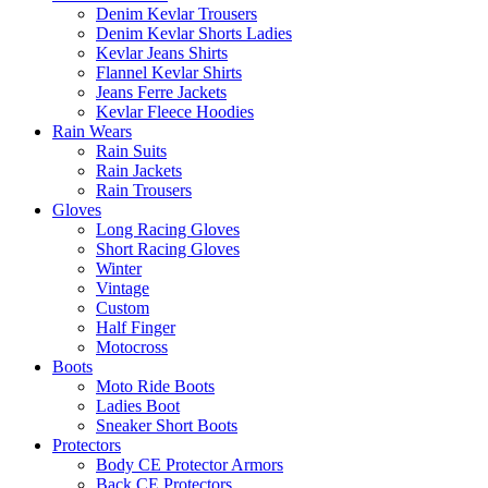
Denim Kevlar Trousers
Denim Kevlar Shorts Ladies
Kevlar Jeans Shirts
Flannel Kevlar Shirts
Jeans Ferre Jackets
Kevlar Fleece Hoodies
Rain Wears
Rain Suits
Rain Jackets
Rain Trousers
Gloves
Long Racing Gloves
Short Racing Gloves
Winter
Vintage
Custom
Half Finger
Motocross
Boots
Moto Ride Boots
Ladies Boot
Sneaker Short Boots
Protectors
Body CE Protector Armors
Back CE Protectors