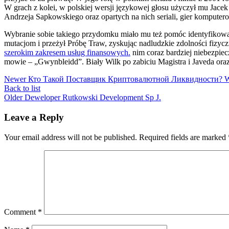
W grach z kolei, w polskiej wersji językowej głosu użyczył mu Jacek
Andrzeja Sapkowskiego oraz opartych na nich seriali, gier komputer
Wybranie sobie takiego przydomku miało mu też pomóc identyfikowa
mutacjom i przeżył Próbę Traw, zyskując nadludzkie zdolności fizyc
szerokim zakresem usług finansowych.
nim coraz bardziej niebezpiec
mowie – „Gwynbleidd”. Biały Wilk po zabiciu Magistra i Javeda oraz
Newer
Кто Такой Поставщик Криптовалютной Ликвидности? Wh
Back to list
Older
Deweloper Rutkowski Development Sp J.
Leave a Reply
Your email address will not be published.
Required fields are marked
Comment
*