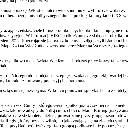
zony na plecach jak kołczan.
lk ponosi porażkę. Wkrótce potem wiedźmin może wybrać czy w dalszy
oliberalnego, antypolitycznego” ducha polskiej kultury lat 90. XX wiek
rażają przedstawiciele branż produkujących dobra konsumpcyjne oraz
nwestycyjne. W informacji BIEC podkreślono, że słabnące od kilku m
esieni 2022. Sugerując się jednym z kolejnych zdjęć, czyli Liamem 
. Mapa świata Wiedźmina stworzona przez Marcina Wereszczyńskiego p
o jest wyjątkowa mapa świata Wiedźmina. Podczas pracy korzystał ze w
iale.
awno.– Niczego nie pamiętam – szepnęła, szukając jego ręki, twardej i s
any kubrak, sznurowany pod szyją i na ramionach.
resztą sam się przyczynia. W końcu ponownie spotyka Letho z Gulety, k
ała z rzezi Cintry i którego Geralt spotkał już wcześniej na Thanedd
aściwy szlak prowadzący do Nilfgaardu, chociaż Maria Barring (nazywa
 z ataków na wsie kobiety i dzieci, prowadzone przez grupę krasnolud
egisa, który przedstawił się im jako znający się na ziołach cyrulik 
ł na przykład podnieść z ogniska gorącą podkowę i nie poparzyć się.