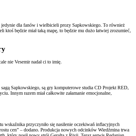
jedynie dla fanów i wielbicieli prozy Sapkowskiego. To również
li ktoś będzie miał taką mapę, to będzie mu dużo łatwiej zrozumieć,
ry
e nie Vesemir nadał ci to imię.
oza sagą Sapkowskiego, są gry komputerowe studia CD Projekt RED,
 życiu. Innym razem miał całkowite załamanie emocjonalne,
u wskaźnika przyczyniło się nasilenie oczekiwań inflacyjnych
zrostu cen” – dodano. Produkcja nowych odcinków Wiedźmina trwa
 który nosił nowy strój Geralta z Rivii. Teraz serwis Redanian