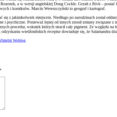
 Rozenek, a w wersji angielskiej Doug Cockle. Geralt z Rivii – posta
owych i komiksów. Marcin Wereszczyński to geograf i kartograf.
ć się z jakimkolwiek miejscem. Niedługo po narodzinach został odd
zne i psychiczne. Ponieważ lepiej od innych znosił zmiany związane 
znych procedur, wskutek których stracił cały pigment. Ze względu na b
 odzyskaniu wiedźmińskich receptur dowiaduje się, że Salamandra dzia
itebit Weblog
*