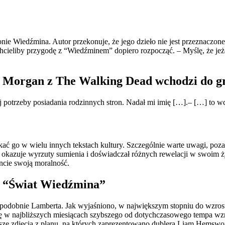
 Wiedźmina. Autor przekonuje, że jego dzieło nie jest przeznaczone 
chcieliby przygodę z “Wiedźminem” dopiero rozpocząć. – Myślę, że jeże
an Morgan z The Walking Dead wchodzi do g
potrzeby posiadania rodzinnych stron. Nadał mi imię […].– […] to wcal
kać go w wielu innych tekstach kultury. Szczególnie warte uwagi, p
sto okazuje wyrzuty sumienia i doświadczał różnych rewelacji w swoim
cie swoją moralność.
pa “Świat Wiedźmina”
opodobnie Lamberta. Jak wyjaśniono, w największym stopniu do wzrost
ę w najbliższych miesiącach szybszego od dotychczasowego tempa w
e zdjęcia z planu, na których zaprezentowano dublera Liam Hemsworth,