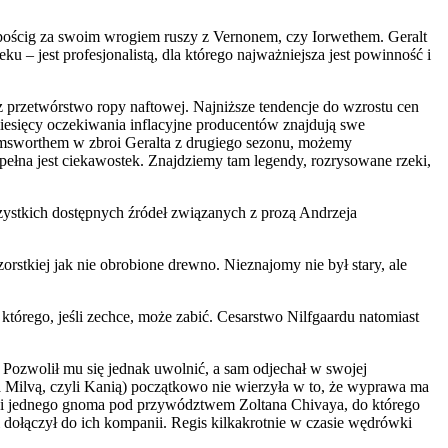
 pościg za swoim wrogiem ruszy z Vernonem, czy Iorwethem. Geralt
u – jest profesjonalistą, dla którego najważniejsza jest powinność i
 przetwórstwo ropy naftowej. Najniższe tendencje do wzrostu cen
iesięcy oczekiwania inflacyjne producentów znajdują swe
Hemsworthem w zbroi Geralta z drugiego sezonu, możemy
ełna jest ciekawostek. Znajdziemy tam legendy, rozrysowane rzeki,
szystkich dostępnych źródeł związanych z prozą Andrzeja
zorstkiej jak nie obrobione drewno. Nieznajomy nie był stary, ale
tórego, jeśli zechce, może zabić. Cesarstwo Nilfgaardu natomiast
. Pozwolił mu się jednak uwolnić, a sam odjechał w swojej
na Milvą, czyli Kanią) początkowo nie wierzyła w to, że wyprawa ma
ów i jednego gnoma pod przywództwem Zoltana Chivaya, do którego
i dołączył do ich kompanii. Regis kilkakrotnie w czasie wędrówki