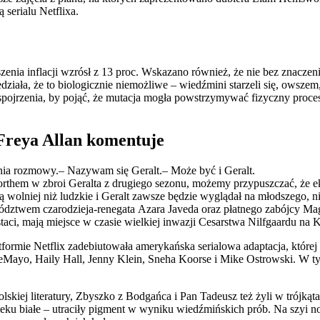
 serialu Netflixa.
zenia inflacji wzrósł z 13 proc. Wskazano również, że nie bez znacz
iała, że to biologicznie niemożliwe – wiedźmini starzeli się, owszem
pojrzenia, by pojąć, że mutacja mogła powstrzymywać fizyczny proces
Freya Allan komentuje
ienia rozmowy.– Nazywam się Geralt.– Może być i Geralt.
rthem w zbroi Geralta z drugiego sezonu, możemy przypuszczać, że e
 wolniej niż ludzkie i Geralt zawsze będzie wyglądał na młodszego, ni
dztwem czarodzieja-renegata Azara Javeda oraz płatnego zabójcy Mag
taci, mają miejsce w czasie wielkiej inwazji Cesarstwa Nilfgaardu na 
tformie Netflix zadebiutowała amerykańska serialowa adaptacja, które
eMayo, Haily Hall, Jenny Klein, Sneha Koorse i Mike Ostrowski. W t
lskiej literatury, Zbyszko z Bodgańca i Pan Tadeusz też żyli w trójk
 białe – utraciły pigment w wyniku wiedźmińskich prób. Na szyi nosi