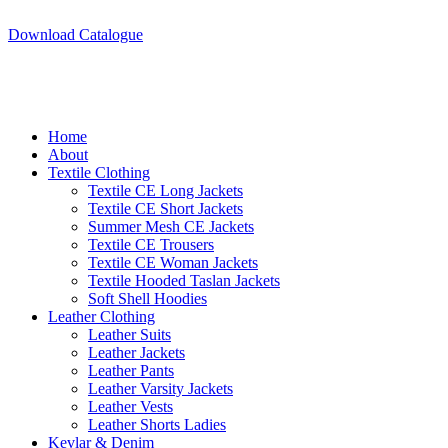
A.W SPORTS INDUSTRIES
Name of Experience & Fulfilment
Download Catalogue
Home
About
Textile Clothing
Textile CE Long Jackets
Textile CE Short Jackets
Summer Mesh CE Jackets
Textile CE Trousers
Textile CE Woman Jackets
Textile Hooded Taslan Jackets
Soft Shell Hoodies
Leather Clothing
Leather Suits
Leather Jackets
Leather Pants
Leather Varsity Jackets
Leather Vests
Leather Shorts Ladies
Kevlar & Denim