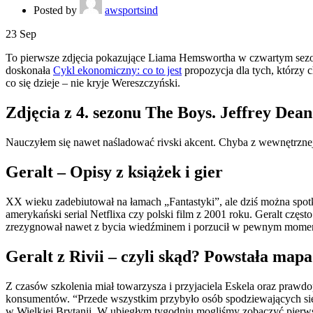
Posted by
awsportsind
23
Sep
To pierwsze zdjęcia pokazujące Liama Hemswortha w czwartym sezonie
doskonała
Cykl ekonomiczny: co to jest
propozycja dla tych, którzy 
co się dzieje – nie kryje Wereszczyński.
Zdjęcia z 4. sezonu The Boys. Jeffrey De
Nauczyłem się nawet naśladować rivski akcent. Chyba z wewnętrznej 
Geralt – Opisy z książek i gier
XX wieku zadebiutował na łamach „Fantastyki”, ale dziś można spot
amerykański serial Netflixa czy polski film z 2001 roku. Geralt czę
zrezygnował nawet z bycia wiedźminem i porzucił w pewnym momen
Geralt z Rivii – czyli skąd? Powstała ma
Z czasów szkolenia miał towarzysza i przyjaciela Eskela oraz prawd
konsumentów. “Przede wszystkim przybyło osób spodziewających si
w Wielkiej Brytanii. W ubiegłym tygodniu mogliśmy zobaczyć pierwsz