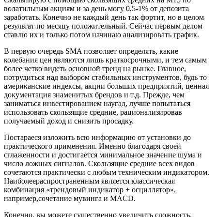
волатильным акциям и за день могу 0,5-1% от депозита
заработать. Конечно не каждый день так фортит, но в целом
результат по месяцу положительный. Сейчас первым делом
ставлю их и только потом начинаю анализировать график.
В первую очередь SMA позволяет определять, какие
колебания цен являются лишь краткосрочными, и тем самым
более четко видеть основной тренд на рынке. Главное,
потрудиться над выбором стабильных инструментов, будь то
американские индексы, акции больших предприятий, ценная
документация знаменитых брендов и т.д. Прежде, чем
заниматься инвестированием наугад, лучше попытаться
использовать скользящие средние, рационализировав
получаемый доход и снизить просадку.
Постараеся изложить всю информацию от установки до
практического применения. Именно благодаря своей
сглаженности и достигается минимальное значение шума и
число ложных сигналов. Скользящие средние всех видов
сочетаются практически с любым техническим индикатором.
Наиболеераспространенным является классическая
комбинация «трендовый индикатор + осциллятор»,
например,сочетание мувинга и MACD.
Конечно, вы можете существенно увеличить сложность,