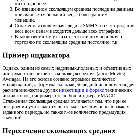
них подробнее.
Во взвешенном скользящем среднем последним данным
присваивается больший вес, а более ранним —
меньший.
Сглаженная скользящая средняя SMMA за счет придания
веса всем ценам находится дальше всех отграфика.
В заключении хочу сказать, что лично я использую
торговлю по скользящим средним постоянно, т.к.
Пример индикатора
Однако, одним из самых надежных,полезных и объективных
инструментов считается скользящая средняя (англ. Moving
Average). На его основе создано огромное количество
модификаций, а формула скользящейсредней используется для
расчета множества других
инвестиции в форекс
технических
индикаторов, например, полос Боллинджера иMACD.
Сглаженная скользящая средняя отличается тем, что при ее
построении учитываются не только значения цены в рамках
заданного периода, но также n-ое количество предыдущих
значений.
Пересечение скользящих средних