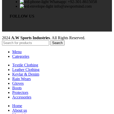
Whatsapp: +92-301-8615058
info@awsportsind.com
FOLLOW US
2024
A.W Sports Industries
. All Rights Reserved.
Search
Menu
Categories
Textile Clothing
Leather Clothing
Kevlar & Denim
Rain Wears
Gloves
Boots
Protectors
Accessories
Home
About us