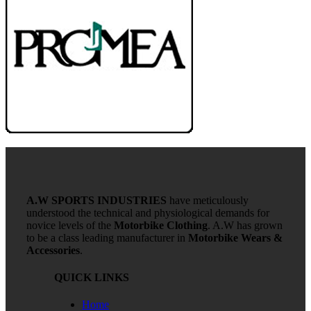
A.W SPORTS INDUSTRIES
have meticulously
understood the technical and physiological demands for
novice levels of the
Motorbike Clothing
. A.W has grown
to be a class leading manufacturer in
Motorbike Wears &
Accessories
.
QUICK LINKS
Home