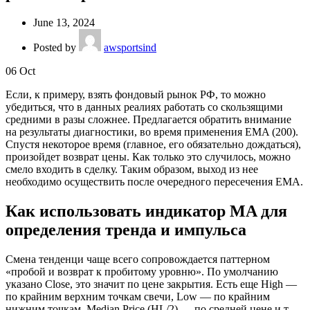
June 13, 2024
Posted by
awsportsind
06
Oct
Если, к примеру, взять фондовый рынок РФ, то можно
убедиться, что в данных реалиях работать со скользящими
средними в разы сложнее. Предлагается обратить внимание
на результаты диагностики, во время применения EMA (200).
Спустя некоторое время (главное, его обязательно дождаться),
произойдет возврат цены. Как только это случилось, можно
смело входить в сделку. Таким образом, выход из нее
необходимо осуществить после очередного пересечения EMA.
Как использовать индикатор MA для
определения тренда и импульса
Смена тенденци чаще всего сопровождается паттерном
«пробой и возврат к пробитому уровню». По умолчанию
указано Close, это значит по цене закрытия. Есть еще High —
по крайним верхним точкам свечи, Low — по крайним
нижним точкам, Median Price (HL/2) — по средней цене и т.