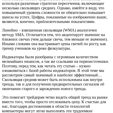
используя различные стратегии пересечения, включающие
несколько скользящих средних. Однако, имейте в виду, что
повышенный уровень сложности не обязательно повышает
шансы на успех. Цифры, показанные на изображении выше,
являются, конечно, приблизительными показателями.
Линейно – взвешенная скользящая (WMA) аналогичен
методу SMA. Отличается тем, что акцентирует значение на
ближних свечах (чем дальше свеча, тем меньше ее значение).
Иными словами она выстраивает цены свечей по росту, как
тренер учеников на уроке физкультуры.
Индикаторы были разобраны с огромным количеством
мельчайших нюансов, а так же ссылками на первоисточники.
Поэтому, перед тем, как читать эту статью – нужно
ознакомиться с базой работы индикаторов. В этой теме мы
рассмотрим самый значимый и наиболее эффективный…
Скользящая средняя может быть использована как внутри
тренда, так и для получения предварительных сигналов об
окончании старого и зарождении нового тренда.
Это помогает трейдерам четко видеть общий тренд на рынке
вместо того, чтобы просто отслеживать цену. К счастью для
нас, благодаря достижениям в области технологий
компьютеры могут легко выполнять эти трудоемкие