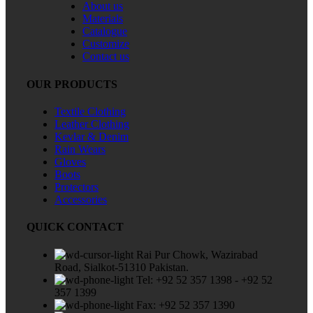
About us
Materials
Catalogue
Customize
Contact us
OUR PRODUCTS
Textile Clothing
Leather Clothing
Kevlar & Denim
Rain Wears
Gloves
Boots
Protectors
Accessories
QUICK CONTACT
Rai Pur Chowk, Wazirabad
Road, Sialkot-51310 Pakistan.
Tel: +92 52 357 1398 - +92 52
357 1399
Fax: +92 52 357 1390