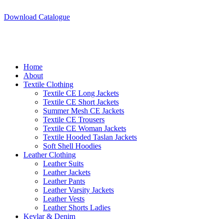
A.W SPORTS INDUSTRIES
Name of Experience & Fulfilment
Download Catalogue
A.W SPORTS INDUSTRIES
Name of Experience & Fulfilment
Home
About
Textile Clothing
Textile CE Long Jackets
Textile CE Short Jackets
Summer Mesh CE Jackets
Textile CE Trousers
Textile CE Woman Jackets
Textile Hooded Taslan Jackets
Soft Shell Hoodies
Leather Clothing
Leather Suits
Leather Jackets
Leather Pants
Leather Varsity Jackets
Leather Vests
Leather Shorts Ladies
Kevlar & Denim