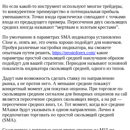
Но если какой-то инструмент используют многие трейдеры,
то конкурентное преимущество и потенциальная прибыль
уменьшаются. Точки входа практически совпадают с точками
входа из предыдущего примера. Пересечения двух скользящих
средних иногда называют “мертвым и золотым крестами”.
По умолчанию в параметрах SMA индикатора установлено
Close и, опять же, это очень хорошо подойдет для новичков.
Пробуя различные настройки индикатора, вы сможете
опытным путем решить,
https://prostoforex.com/
какие
параметры простой скользящей средней наилучшим образом
подойдут для вашей стратегии. Периодом называют основной
показатель индикатора скользящей средней, одного из типов.
Дадут нам возможность сделать ставку по направлению
рынка, а не против него. А меньшие средние покажут
конкретный момент для покупки опциона. При торговле по
скользящим средним сигналом для бинарных опционов на call
является пересечение средних скользящих вверх, а на put —
пересечение средних вниз, т.е. Тот момент, когда все средние
МАшки будут указывать в одном направлении. Лично я
предпочитаю торговать по простой скользящей средней
(SMA).
Скальпирую с помощью скользящих средних на М15 по