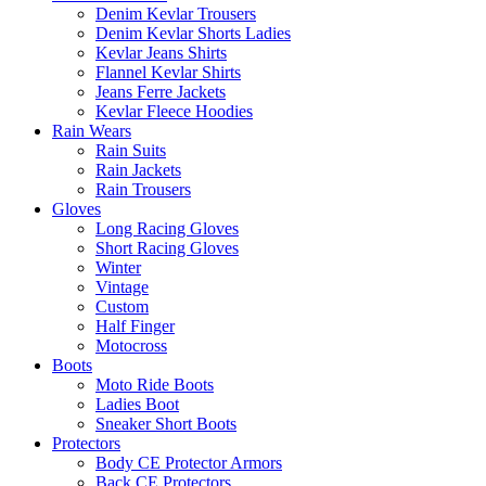
Denim Kevlar Trousers
Denim Kevlar Shorts Ladies
Kevlar Jeans Shirts
Flannel Kevlar Shirts
Jeans Ferre Jackets
Kevlar Fleece Hoodies
Rain Wears
Rain Suits
Rain Jackets
Rain Trousers
Gloves
Long Racing Gloves
Short Racing Gloves
Winter
Vintage
Custom
Half Finger
Motocross
Boots
Moto Ride Boots
Ladies Boot
Sneaker Short Boots
Protectors
Body CE Protector Armors
Back CE Protectors