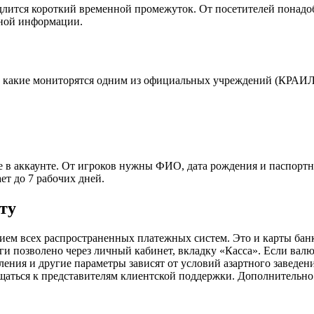
лится короткий временной промежуток. От посетителей понадоб
ьной информации.
 какие мониторятся одним из официальных учреждений (КРАИЛ, 
е в аккаунте. От игроков нужны ФИО, дата рождения и паспорт
ет до 7 рабочих дней.
ту
ием всех распространенных платежных систем. Это и карты бан
 позволено через личный кабинет, вкладку «Касса». Если валют
ния и другие параметры зависят от условий азартного заведени
аться к представителям клиентской поддержки. Дополнительно 