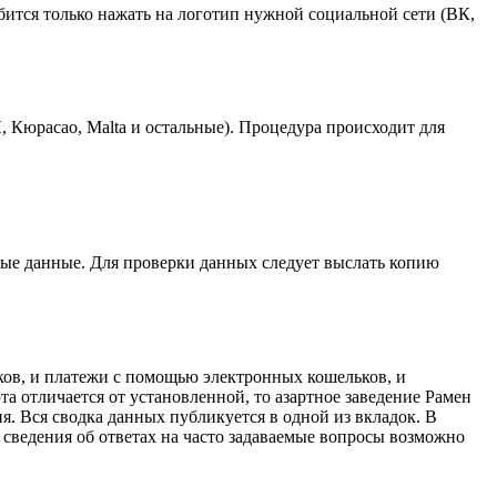
ится только нажать на логотип нужной социальной сети (ВК,
Кюрасао, Malta и остальные). Процедура происходит для
ные данные. Для проверки данных следует выслать копию
ков, и платежи с помощью электронных кошельков, и
а отличается от установленной, то азартное заведение Рамен
я. Вся сводка данных публикуется в одной из вкладок. В
сведения об ответах на часто задаваемые вопросы возможно