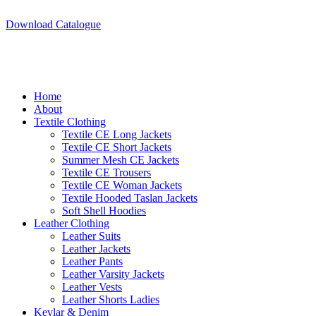
A.W SPORTS INDUSTRIES
Name of Experience & Fulfilment
Download Catalogue
Home
About
Textile Clothing
Textile CE Long Jackets
Textile CE Short Jackets
Summer Mesh CE Jackets
Textile CE Trousers
Textile CE Woman Jackets
Textile Hooded Taslan Jackets
Soft Shell Hoodies
Leather Clothing
Leather Suits
Leather Jackets
Leather Pants
Leather Varsity Jackets
Leather Vests
Leather Shorts Ladies
Kevlar & Denim